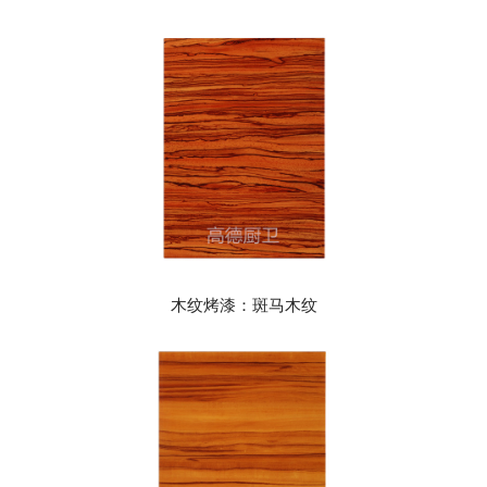
木纹烤漆：斑马木纹