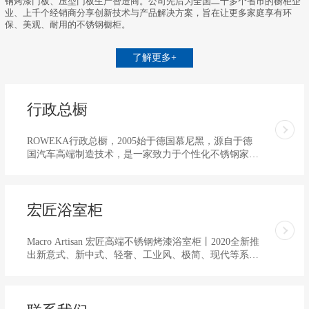
钢烤漆门板、压型门板生产智造商。公司先后为全国二十多个省市的橱柜企
业、上千个经销商分享创新技术与产品解决方案，旨在让更多家庭享有环
保、美观、耐用的不锈钢橱柜。
了解更多+
行政总橱
ROWEKA行政总橱，2005始于德国慕尼黑，源自于德
国汽车高端制造技术，是一家致力于个性化不锈钢家居
定制研发...
宏匠浴室柜
Macro Artisan 宏匠高端不锈钢烤漆浴室柜丨2020全新推
出新意式、新中式、轻奢、工业风、极简、现代等系列
不锈钢烤漆浴室柜/生活柜，可满足不同装修空间设
计，是全球精英人士个性化绿色家居的选择！