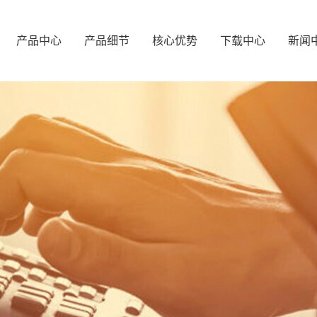
产品中心
产品细节
核心优势
下载中心
新闻
橱柜系列
柜体展示
产品优势
企业
浴室柜系列
门板展示
合作优势
行业
阳台系列
拉手展示
产品
酒柜系列
玻璃门展示
常见
衣柜系列
装饰件展示
五金配件